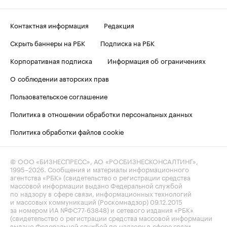
Контактная информация
Редакция
Скрыть баннеры на РБК
Подписка на РБК
Корпоративная подписка
Информация об ограничениях
О соблюдении авторских прав
Пользовательское соглашение
Политика в отношении обработки персональных данных
Политика обработки файлов cookie
© ООО «БИЗНЕСПРЕСС», АО «РОСБИЗНЕСКОНСАЛТИНГ»,
1995–2026
. Сообщения и материалы информационного
агентства «РБК» (свидетельство о регистрации средства
массовой информации выдано Федеральной службой
по надзору в сфере связи, информационных технологий
и массовых коммуникаций (Роскомнадзор) 09.12.2015
за номером ИА №ФС77-63848) и сетевого издания «РБК»
(свидетельство о регистрации средства массовой информации
выдано Федеральной службой по надзору в сфере связи,