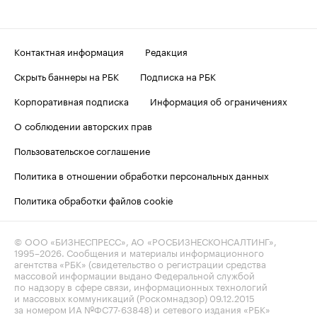
Контактная информация
Редакция
Скрыть баннеры на РБК
Подписка на РБК
Корпоративная подписка
Информация об ограничениях
О соблюдении авторских прав
Пользовательское соглашение
Политика в отношении обработки персональных данных
Политика обработки файлов cookie
© ООО «БИЗНЕСПРЕСС», АО «РОСБИЗНЕСКОНСАЛТИНГ»,
1995–2026
. Сообщения и материалы информационного
агентства «РБК» (свидетельство о регистрации средства
массовой информации выдано Федеральной службой
по надзору в сфере связи, информационных технологий
и массовых коммуникаций (Роскомнадзор) 09.12.2015
за номером ИА №ФС77-63848) и сетевого издания «РБК»