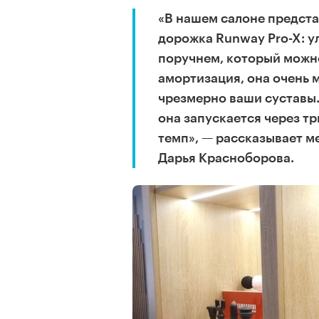
«В нашем салоне предста
дорожка Runway Pro-X: у
поручнем, который можно
амортизация, она очень м
чрезмерно ваши суставы.
она запускается через т
темп», — рассказывает 
Дарья Красноборова.