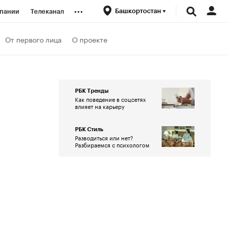
...
Башкортостан
пании
Телеканал
ионеры
От первого лица
О проекте
вания
РБК Тренды
Как поведение в соцсетях
личной валюты
влияет на карьеру
РБК Стиль
Разводиться или нет?
Разбираемся с психологом