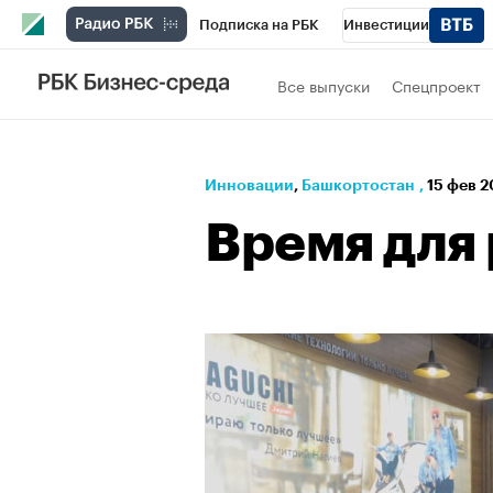
Подписка на РБК
Инвестиции
РБК Вино
Спорт
Школа управления
Все выпуски
Спецпроект
Национальные проекты
Город
Стил
Кредитные рейтинги
Франшизы
Га
Инновации
⁠,
Башкортостан
,
15 фев 2
Проверка контрагентов
Политика
Э
Время для