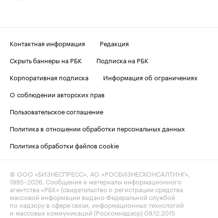
Контактная информация
Редакция
Скрыть баннеры на РБК
Подписка на РБК
Корпоративная подписка
Информация об ограничениях
О соблюдении авторских прав
Пользовательское соглашение
Политика в отношении обработки персональных данных
Политика обработки файлов cookie
© ООО «БИЗНЕСПРЕСС», АО «РОСБИЗНЕСКОНСАЛТИНГ»,
1995–2026
. Сообщения и материалы информационного
агентства «РБК» (свидетельство о регистрации средства
массовой информации выдано Федеральной службой
по надзору в сфере связи, информационных технологий
и массовых коммуникаций (Роскомнадзор) 09.12.2015