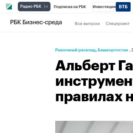
Подписка на РБК
Инвестиции
РБК Вино
Спорт
Школа управления
Все выпуски
Спецпроект
Национальные проекты
Город
Стил
Кредитные рейтинги
Франшизы
Га
Рыночный расклад
⁠,
Башкортостан
,
Политика
Экономика
Бизнес
Те
Альберт Г
инструмен
правилах 