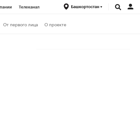
Башкортостан
пании
Телеканал
ионеры
От первого лица
О проекте
вания
Проверка контрагентов