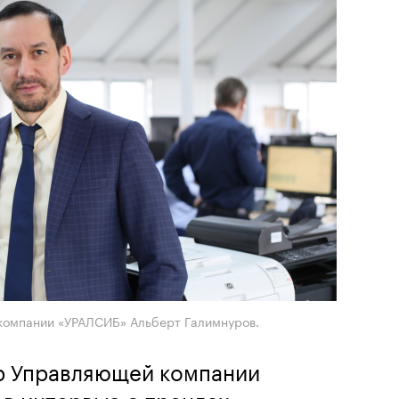
компании «УРАЛСИБ» Альберт Галимнуров.
р Управляющей компании
в интервью о трендах