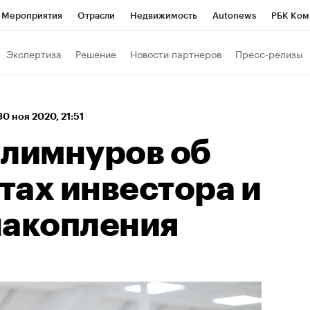
Мероприятия
Отрасли
Недвижимость
Autonews
РБК Ком
 РБК
РБК Образование
РБК Курсы
РБК Life
Тренды
Виз
Экспертиза
Решение
Новости партнеров
Пресс-релизы
ь
Крипто
РБК Бизнес-среда
Дискуссионный клуб
Исследо
зета
Спецпроекты СПб
Конференции СПб
Спецпроекты
30 ноя 2020, 21:51
хнологии и медиа
Финансы
Рынок наличной валюты
алимнуров об
тах инвестора и
накопления