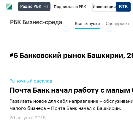
Подписка на РБК
Инвестиции
РБК Вино
Спорт
Школа управления
Все выпуски
Спецпроект
Национальные проекты
Город
Стил
Кредитные рейтинги
Франшизы
Га
#6 Банковский рынок Башкирии
, 
Проверка контрагентов
Политика
Э
Рыночный расклад
Почта Банк начал работу с малым
Развивать новое для себя направление – обслуживан
малого бизнеса – Почта Банк начал с Башкирии.
29 августа 2018