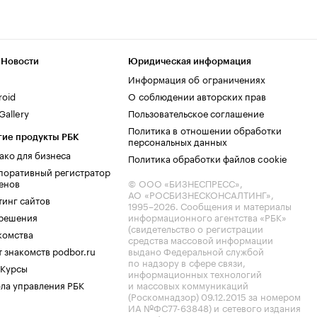
 Новости
Юридическая информация
Информация об ограничениях
roid
О соблюдении авторских прав
allery
Пользовательское соглашение
Политика в отношении обработки
гие продукты РБК
персональных данных
ако для бизнеса
Политика обработки файлов cookie
поративный регистратор
енов
© ООО «БИЗНЕСПРЕСС»,
АО «РОСБИЗНЕСКОНСАЛТИНГ»,
тинг сайтов
1995–2026
. Сообщения и материалы
.решения
информационного агентства «РБК»
(свидетельство о регистрации
комства
средства массовой информации
 знакомств podbor.ru
выдано Федеральной службой
по надзору в сфере связи,
 Курсы
информационных технологий
ла управления РБК
и массовых коммуникаций
(Роскомнадзор) 09.12.2015 за номером
ИА №ФС77-63848) и сетевого издания