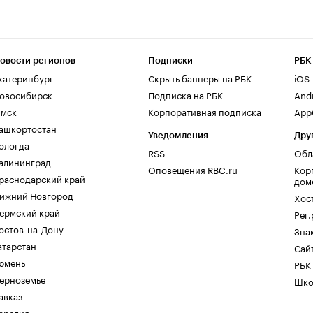
овости регионов
Подписки
РБК
катеринбург
Скрыть баннеры на РБК
iOS
овосибирск
Подписка на РБК
And
мск
Корпоративная подписка
AppG
ашкортостан
Уведомления
Дру
ологда
RSS
Обл
алининград
Оповещения RBC.ru
Кор
раснодарский край
дом
ижний Новгород
Хос
ермский край
Рег
остов-на-Дону
Зна
атарстан
Сайт
юмень
РБК
ерноземье
Шко
авказ
арелия