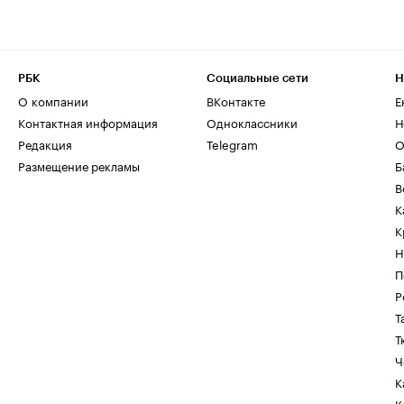
РБК
Социальные сети
Н
О компании
ВКонтакте
Е
Контактная информация
Одноклассники
Н
Редакция
Telegram
О
Размещение рекламы
Б
В
К
К
Н
П
Р
Т
Т
Ч
К
К