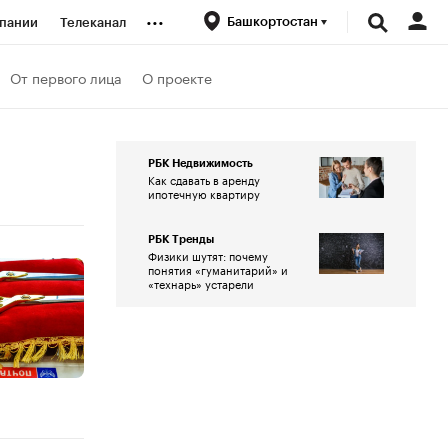
...
Башкортостан
пании
Телеканал
ионеры
От первого лица
О проекте
вания
РБК Недвижимость
Как сдавать в аренду
ипотечную квартиру
личной валюты
РБК Тренды
Физики шутят: почему
понятия «гуманитарий» и
«технарь» устарели