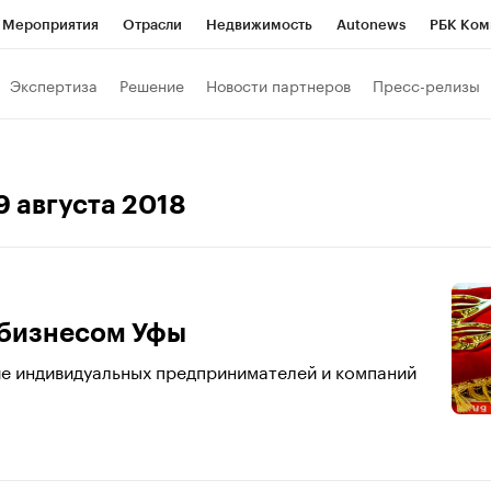
Мероприятия
Отрасли
Недвижимость
Autonews
РБК Ком
 РБК
РБК Образование
РБК Курсы
РБК Life
Тренды
Виз
Экспертиза
Решение
Новости партнеров
Пресс-релизы
ь
Крипто
РБК Бизнес-среда
Дискуссионный клуб
Исследо
зета
Спецпроекты СПб
Конференции СПб
Спецпроекты
29 августа 2018
кономика
Бизнес
Технологии и медиа
Финансы
Рынок на
 бизнесом Уфы
ие индивидуальных предпринимателей и компаний